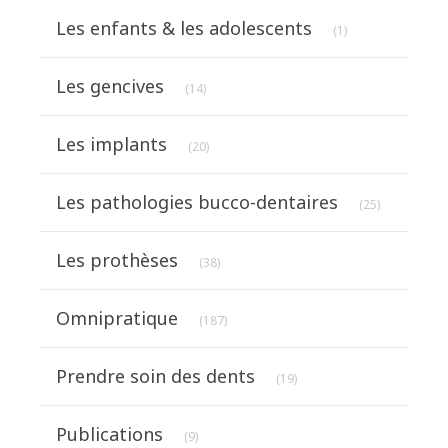
Articles Count
Les enfants & les adolescents
(1)
Articles Count
Les gencives
(14)
Articles Count
Les implants
(20)
Articles Cou
Les pathologies bucco-dentaires
(25)
Articles Count
Les prothèses
(38)
Articles Count
Omnipratique
(187)
Articles Count
Prendre soin des dents
(19)
Articles Count
Publications
(9)