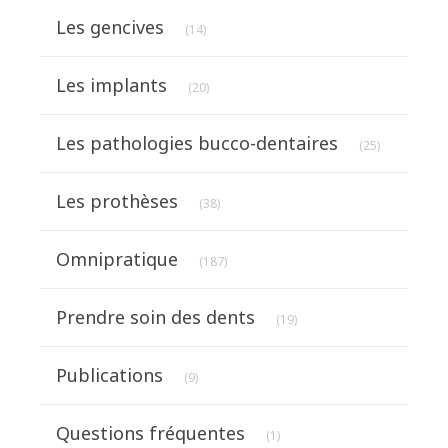
Articles Count
Les gencives
(14)
Articles Count
Les implants
(20)
Articles Cou
Les pathologies bucco-dentaires
(25)
Articles Count
Les prothèses
(38)
Articles Count
Omnipratique
(187)
Articles Count
Prendre soin des dents
(19)
Articles Count
Publications
(9)
Articles Count
Questions fréquentes
(1)